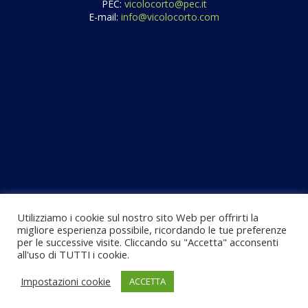
PEC:
vicolocorto@pec.it
E-mail:
info@vicolocorto.com
Utilizziamo i cookie sul nostro sito Web per offrirti la
migliore esperienza possibile, ricordando le tue preferenze
per le successive visite. Cliccando su "Accetta" acconsenti
all'uso di TUTTI i cookie.
Contatti
Privacy Policy
Impostazioni cookie
ACCETTA
Copyright 2026