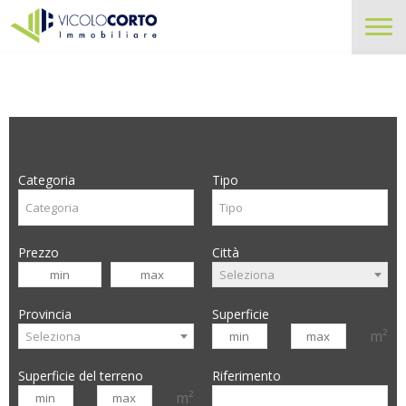
Categoria
Tipo
Prezzo
Città
Seleziona
Provincia
Superficie
m²
Seleziona
Superficie del terreno
Riferimento
m²